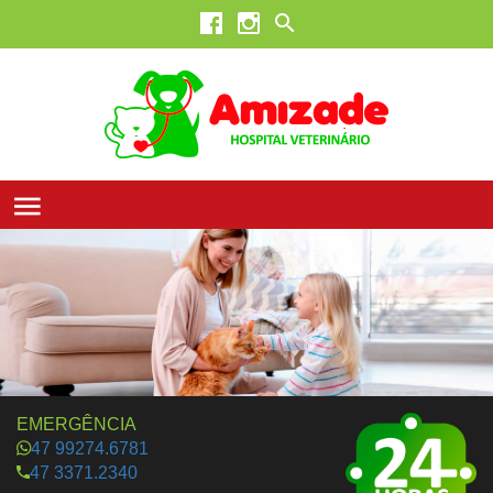
EMERGÊNCIA
47 99274.6781
47 3371.2340