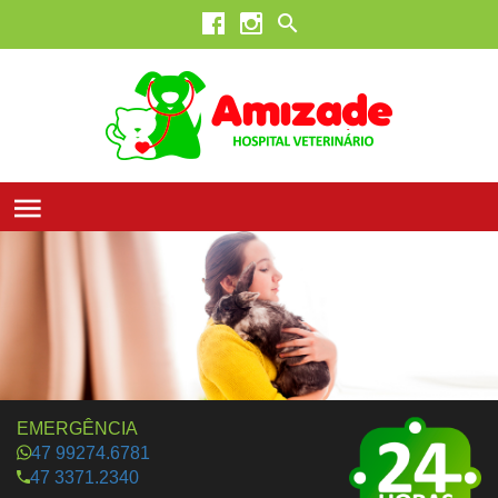
EMERGÊNCIA
47 99274.6781
47 3371.2340